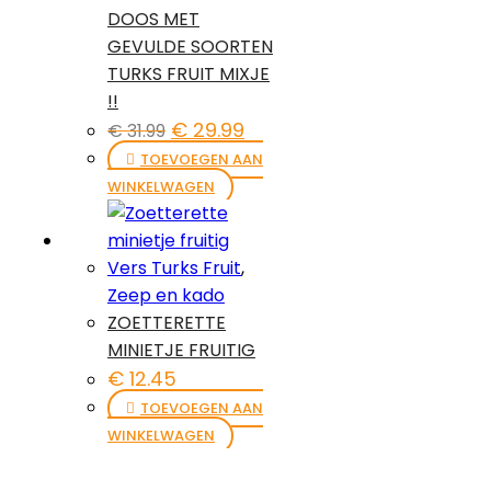
DOOS MET
GEVULDE SOORTEN
TURKS FRUIT MIXJE
!!
Oorspronkelijke
Huidige
€
29.99
€
31.99
prijs
prijs
TOEVOEGEN AAN
was:
is:
WINKELWAGEN
€ 31.99.
€ 29.99.
Vers Turks Fruit
,
Zeep en kado
ZOETTERETTE
MINIETJE FRUITIG
€
12.45
TOEVOEGEN AAN
WINKELWAGEN