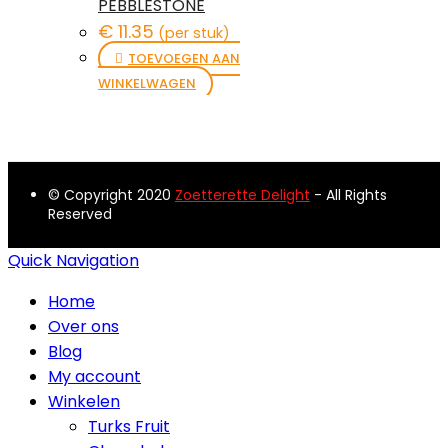
PEBBLESTONE
€
11.35
(per stuk)
TOEVOEGEN AAN
WINKELWAGEN
© Copyright 2020
Zoetterette Delight
- All Rights
Reserved
Quick Navigation
Home
Over ons
Blog
My account
Winkelen
Turks Fruit