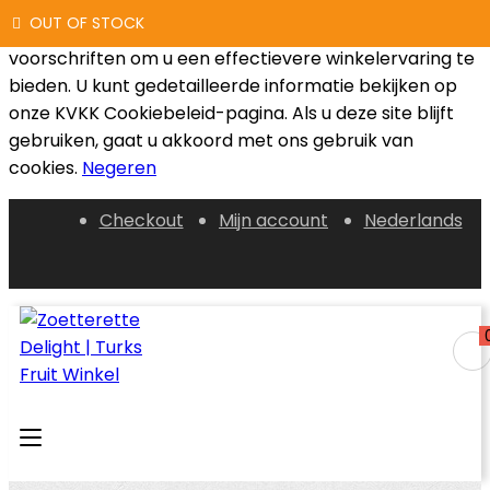
OUT OF STOCK
OUT OF STOCK
We gebruiken cookies die voldoen aan de wettelijke
voorschriften om u een effectievere winkelervaring te
bieden. U kunt gedetailleerde informatie bekijken op
onze KVKK Cookiebeleid-pagina. Als u deze site blijft
gebruiken, gaat u akkoord met ons gebruik van
cookies.
Negeren
Checkout
Mijn account
Nederlands