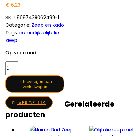
€
6.23
SKU:
8697439062499-1
Categorie:
Zeep en kado
Tags:
natuurlijk
,
olijfolie
zeep
Op voorraad
Loofah
Spons
MET
Toevoegen aan
COLLAGEEN
winkelwagen
ZEEP
Gerelateerde
aantal
VERGELIJK
producten