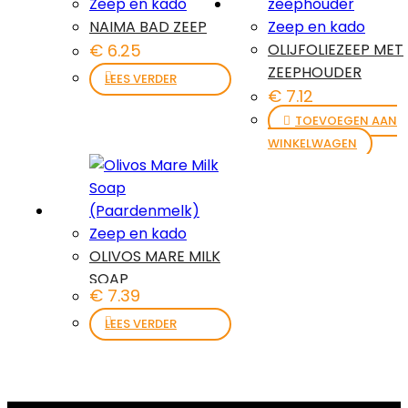
Zeep en kado
NAIMA BAD ZEEP
Zeep en kado
€
6.25
OLIJFOLIEZEEP MET
ZEEPHOUDER
LEES VERDER
€
7.12
TOEVOEGEN AAN
WINKELWAGEN
Zeep en kado
OLIVOS MARE MILK
SOAP
€
7.39
(PAARDENMELK)
LEES VERDER