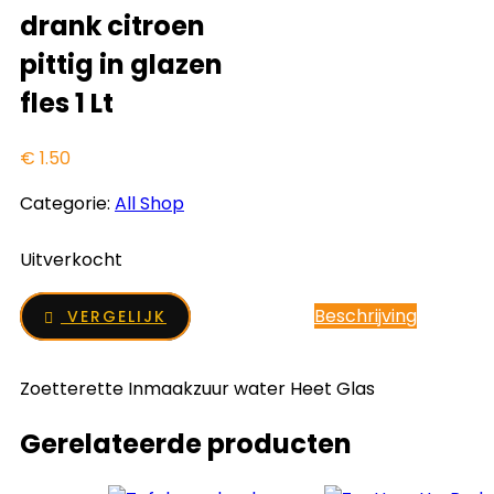
drank citroen
pittig in glazen
fles 1 Lt
€
1.50
Categorie:
All Shop
Uitverkocht
Beschrijving
VERGELIJK
Zoetterette Inmaakzuur water Heet Glas
Gerelateerde producten