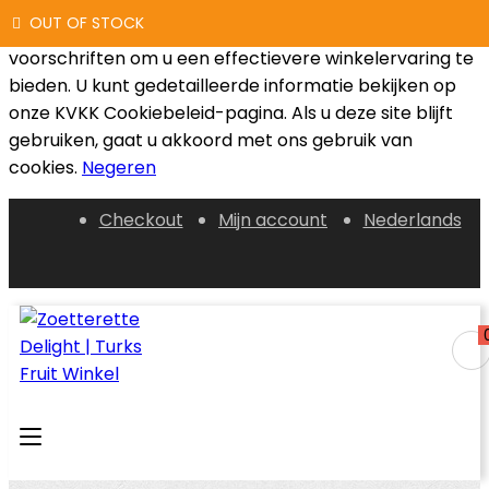
OUT OF STOCK
OUT OF STOCK
OUT OF STOCK
We gebruiken cookies die voldoen aan de wettelijke
voorschriften om u een effectievere winkelervaring te
bieden. U kunt gedetailleerde informatie bekijken op
onze KVKK Cookiebeleid-pagina. Als u deze site blijft
gebruiken, gaat u akkoord met ons gebruik van
cookies.
Negeren
Checkout
Mijn account
Nederlands