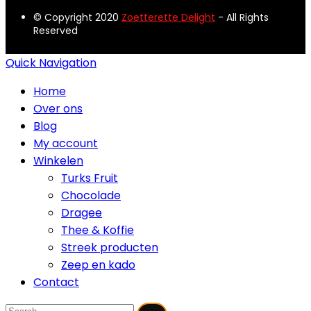
productpagina
meerdere
© Copyright 2020
Zoetterette Delight
- All Rights
variaties.
Reserved
Deze
optie
Quick Navigation
kan
Home
gekozen
Over ons
worden
Blog
op
My account
de
Winkelen
productpagina
Turks Fruit
Chocolade
Dragee
Thee & Koffie
Streek producten
Zeep en kado
Contact