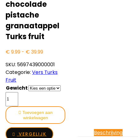
chocolade
pistache
granaatappel
Turks fruit
Prijsklasse:
€
9.99
-
€
39.99
€ 9.99
SKU:
5697439000001
tot
Categorie:
Vers Turks
€ 39.99
Fruit
Gewicht
Zoetterette
Bitter
chocolade
Toevoegen aan
pistache
winkelwagen
granaatappel
Beschrijving
Turks
VERGELIJK