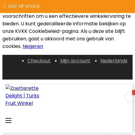
OUT OF STOCK
OUT OF STOCK
OUT OF STOCK
We gebruiken cookies die voldoen aan de wettelijke
voorschriften om u een effectievere winkelervaring te
bieden. U kunt gedetailleerde informatie bekijken op
onze KVKK Cookiebeleid-pagina. Als u deze site blijft
gebruiken, gaat u akkoord met ons gebruik van
cookies.
Negeren
Checkout
Mijn account
Nederlands