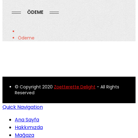
ÖDEME
Ödeme
© Copyright 2020
Zoetterette Delight
- All Rights
Reserved
Quick Navigation
Ana Sayfa
Hakkımızda
Mağaza