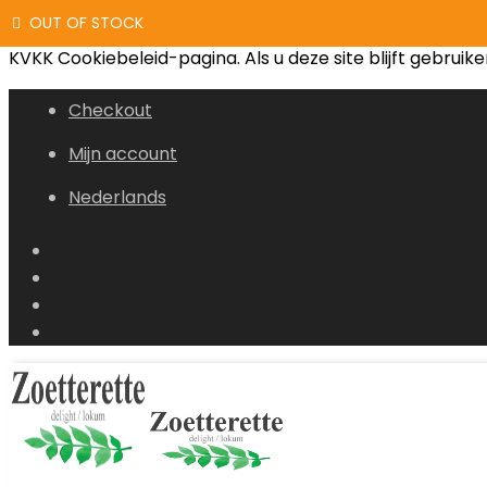
OUT OF STOCK
OUT OF STOCK
OUT OF STOCK
We gebruiken cookies die voldoen aan de wettelijke voor
KVKK Cookiebeleid-pagina. Als u deze site blijft gebrui
Checkout
Mijn account
Nederlands