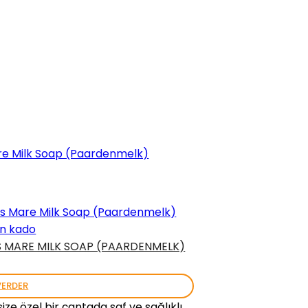
n kado
S MARE MILK SOAP (PAARDENMELK)
9
VERDER
size özel bir çantada saf ve sağlıklı