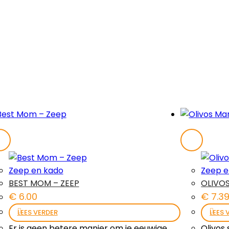
Zeep en kado
Zeep e
BEST MOM – ZEEP
OLIVO
€
6.00
€
7.3
LEES VERDER
LEES 
Er is geen betere manier om je eeuwige
Olivos 