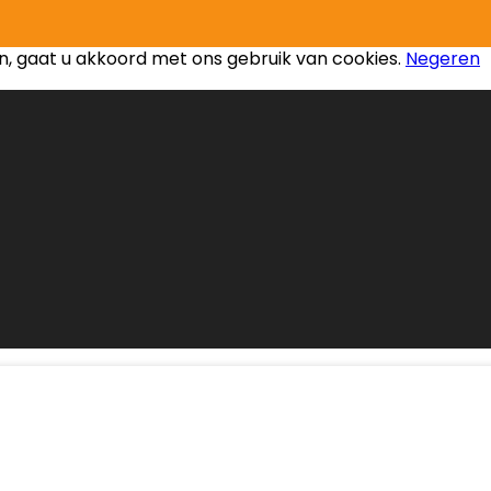
schriften om u een effectievere winkelervaring te bieden
ken, gaat u akkoord met ons gebruik van cookies.
Negeren