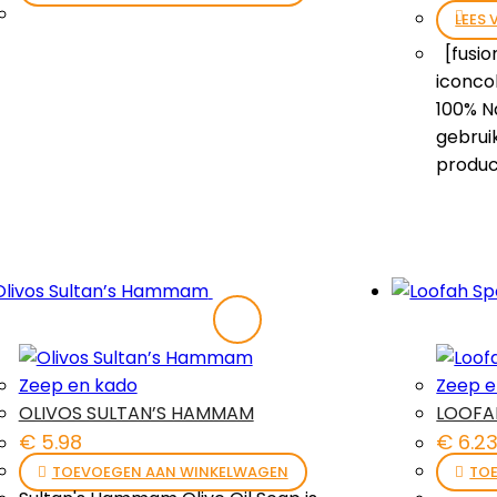
LEES 
[fusio
iconco
100% Na
gebrui
produc
Zeep en kado
Zeep e
OLIVOS SULTAN’S HAMMAM
LOOFA
€
5.98
€
6.2
TOEVOEGEN AAN WINKELWAGEN
TO