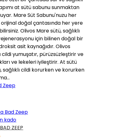
 yapımı at sütü sabunu sunmaktan
duyar. Mare Süt Sabunu'nuzu her
orijinal doğal çantasında her yere
ilirsiniz. Olivos Mare sütü, sağlıklı
ejenerasyonu için bilinen doğal bir
droksit asit kaynağıdır. Olivos
cildi yumuşatır, pürüzsüzleştirir ve
ıkları ve lekeleri iyileştirir. At sütü
 sağlıklı cildi korurken ve korurken
nma…
n kado
 BAD ZEEP
5