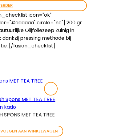
VERDER
n_checklist icon="ok"
lor="#aaaaaa" circle="no"] 200 gr.
utuurlijke Olijfoliezeep Zuinig in
k dankzij pressing methode bij
tie. [/fusion_checklist]
n kado
H SPONS MET TEA TREE
3
EVOEGEN AAN WINKELWAGEN