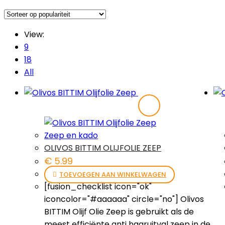
View:
9
18
All
Zeep en kado
OLIVOS BITTIM OLIJFOLIE ZEEP
€
5.99
TOEVOEGEN AAN WINKELWAGEN
[fusion_checklist icon="ok"
iconcolor="#aaaaaa" circle="no"] Olivos
BITTIM Olijf Olie Zeep is gebruikt als de
meest efficiënte anti haaruitval zeep in de