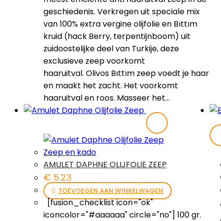
geschiedenis. Verkregen uit speciale mix
van 100% extra vergine olijfolie en Bıttım
kruid (hack Berry, terpentijnboom) uit
zuidoostelijke deel van Turkije, deze
exclusieve zeep voorkomt
haaruitval. Olivos Bıttım zeep voedt je haar
en maakt het zacht. Het voorkomt
haaruitval en roos. Masseer het…
Zeep en kado
AMULET DAPHNE OLIJFOLIE ZEEP
€
5.23
TOEVOEGEN AAN WINKELWAGEN
[fusion_checklist icon="ok"
iconcolor="#aaaaaa" circle="no"] 100 gr.