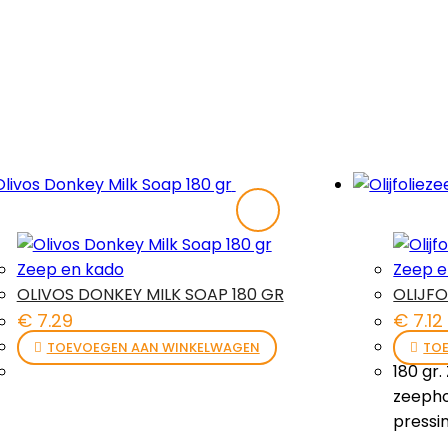
Zeep en kado
Zeep e
OLIVOS DONKEY MILK SOAP 180 GR
OLIJF
€
7.29
€
7.12
TOEVOEGEN AAN WINKELWAGEN
TO
180 gr.
zeephou
pressi