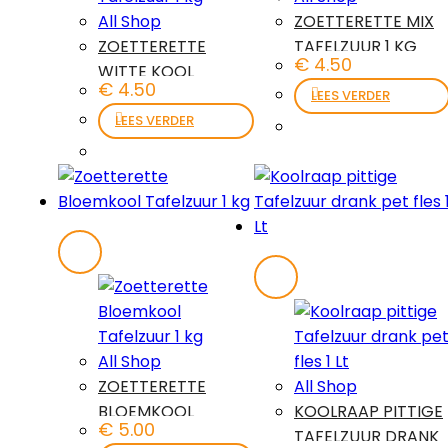
All Shop
ZOETTERETTE MIX
ZOETTERETTE
TAFELZUUR 1 KG
€
4.50
WITTE KOOL
€
4.50
TAFELZUUR 1 KG
LEES VERDER
LEES VERDER
All Shop
ZOETTERETTE
All Shop
BLOEMKOOL
KOOLRAAP PITTIGE
€
5.00
TAFELZUUR 1 KG
TAFELZUUR DRANK