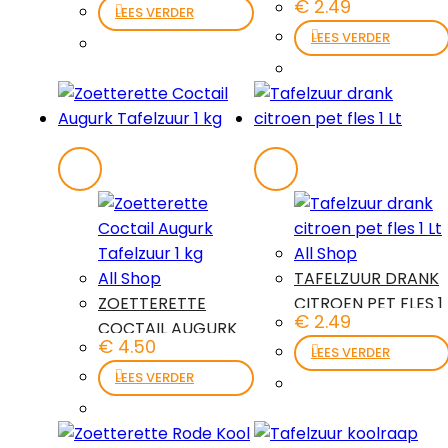
€
2.49
PET FLES 1 LT
LEES VERDER
LEES VERDER
All Shop
All Shop
TAFELZUUR DRANK
ZOETTERETTE
CITROEN PET FLES 1
€
2.49
COCTAIL AUGURK
LT
€
4.50
TAFELZUUR 1 KG
LEES VERDER
LEES VERDER