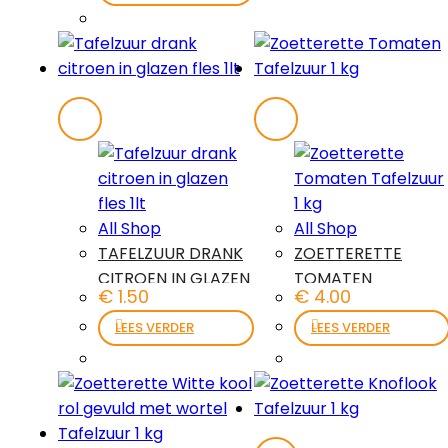
All Shop
All Shop
TAFELZUUR DRANK
ZOETTERETTE
CITROEN IN GLAZEN
TOMATEN
€
1.50
€
4.00
FLES 1LT
TAFELZUUR 1 KG
LEES VERDER
LEES VERDER