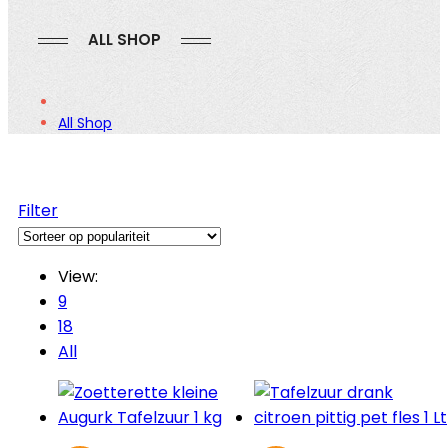
ALL SHOP
All Shop
Filter
View:
9
18
All