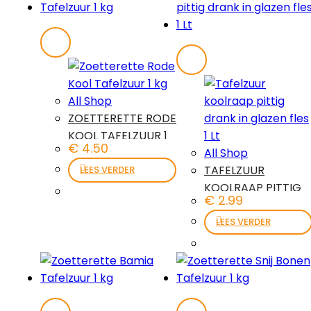
All Shop
ZOETTERETTE RODE
KOOL TAFELZUUR 1
€
4.50
KG
All Shop
TAFELZUUR
LEES VERDER
KOOLRAAP PITTIG
€
2.99
DRANK IN GLAZEN
FLES 1 LT
LEES VERDER