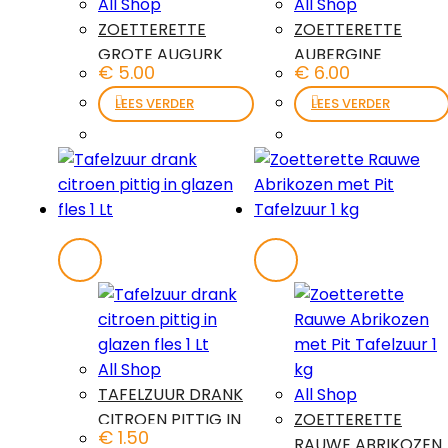
All Shop
All Shop
ZOETTERETTE
ZOETTERETTE
GROTE AUGURK
AUBERGINE
€
5.00
€
6.00
TAFELZUUR 1 KG
TAFELZUUR 1 KG
LEES VERDER
LEES VERDER
All Shop
TAFELZUUR DRANK
All Shop
CITROEN PITTIG IN
ZOETTERETTE
€
1.50
GLAZEN FLES 1 LT
RAUWE ABRIKOZEN