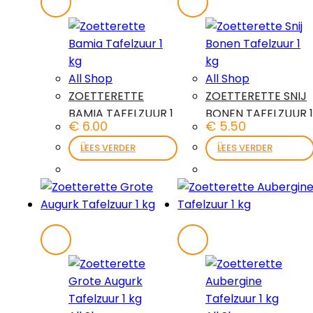
All Shop
All Shop
ZOETTERETTE
ZOETTERETTE SNIJ
BAMIA TAFELZUUR 1
BONEN TAFELZUUR 1
€
6.00
€
5.50
KG
KG
LEES VERDER
LEES VERDER