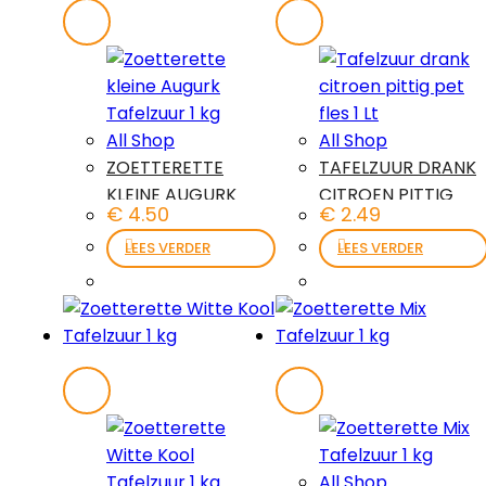
All Shop
All Shop
ZOETTERETTE
TAFELZUUR DRANK
KLEINE AUGURK
CITROEN PITTIG
€
4.50
€
2.49
TAFELZUUR 1 KG
PET FLES 1 LT
LEES VERDER
LEES VERDER
All Shop