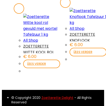
All Shop
ZOETTERETTE
All Shop
KNOFLOOK
€
6.00
ZOETTERETTE
TAFELZUUR 1 KG
WITTE KOOL ROL
LEES VERDER
€
6.00
GEVULD MET
WORTEL TAFELZUUR
LEES VERDER
1 KG
© Copyright 2020
Zoetterette Delight
- All Rights
Reserved