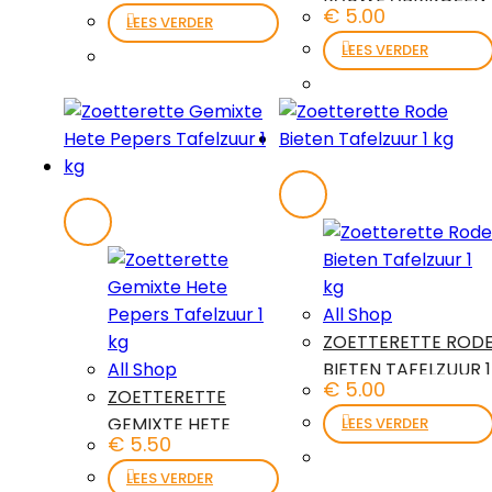
€
5.00
MET PIT TAFELZUUR
LEES VERDER
1 KG
LEES VERDER
All Shop
ZOETTERETTE ROD
All Shop
BIETEN TAFELZUUR 1
€
5.00
ZOETTERETTE
KG
GEMIXTE HETE
LEES VERDER
€
5.50
PEPERS TAFELZUUR
1 KG
LEES VERDER